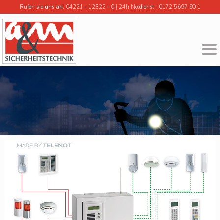
Rufen sie uns an
:
04221 - 12322 - 0
|
24h Notdienst: 0172 5697 90 1